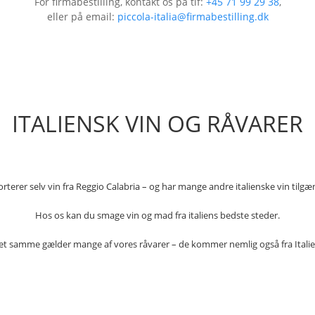
For firmabestilling, kontakt os på tlf:
+45 71 99 29 38
,
eller på email:
piccola-italia@firmabestilling.dk
ITALIENSK VIN OG RÅVARER
rterer selv vin fra Reggio Calabria – og har mange andre italienske vin tilgæ
Hos os kan du smage vin og mad fra italiens bedste steder.
et samme gælder mange af vores råvarer – de kommer nemlig også fra Italie