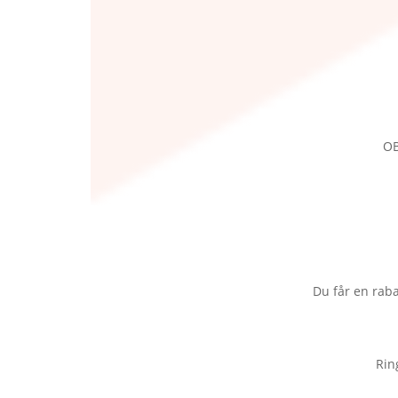
OB
Du får en raba
Rin