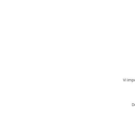
Vi impo
D