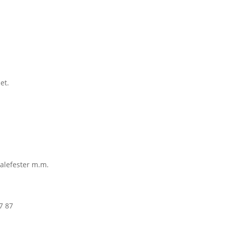
et.
nalefester m.m.
7 87