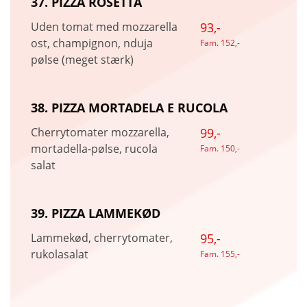
37. PIZZA ROSETTA
Uden tomat med mozzarella
93,-
ost, champignon, nduja
Fam. 152,-
pølse (meget stærk)
38. PIZZA MORTADELA E RUCOLA
Cherrytomater mozzarella,
99,-
mortadella-pølse, rucola
Fam. 150,-
salat
39. PIZZA LAMMEKØD
Lammekød, cherrytomater,
95,-
rukolasalat
Fam. 155,-