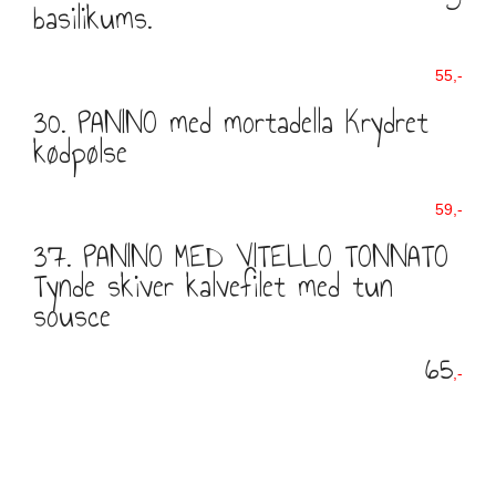
basilikums.
55,-
30. PANINO med mortadella Krydret
kødpølse
59,-
37. PANINO MED VITELLO TONNATO
Tynde skiver kalvefilet med tun
sousce
65
,-