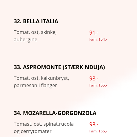
32. BELLA ITALIA
Tomat, ost, skinke,
91,-
aubergine
Fam. 154,-
33. ASPROMONTE (STÆRK NDUJA)
Tomat, ost, kalkunbryst,
98,-
parmesan i flanger
Fam. 155,-
34. MOZARELLA-GORGONZOLA
Tomast, ost, spinat,rucola
98,-
og cerrytomater
Fam. 155,-